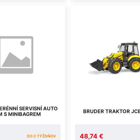
ERÉNNÍ SERVISNÍ AUTO
BRUDER TRAKTOR JC
M S MINIBAGREM
48,74 €
DO 2 TÝŽDŇOV