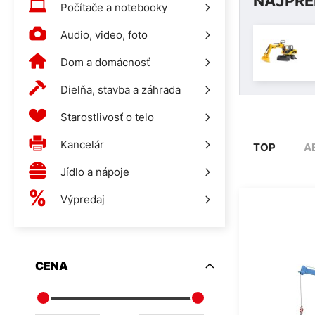
NAJPRE
Počítače a notebooky
Audio, video, foto
Dom a domácnosť
Dielňa, stavba a záhrada
Starostlivosť o telo
Kancelár
TOP
A
Jídlo a nápoje
Výpredaj
CENA