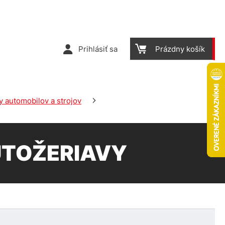
Prihlásiť sa
Prázdny košík
 automobilov a strojov
UTOŽERIAVY