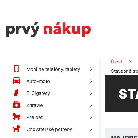
Úvod
Mobilné telefóny, tablety
Stavebné str
Auto-moto
ST
E-Cigarety
Zdravie
Pre deti
Chovateľské potreby