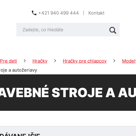
+421 940 499 444
Kontakt
Pre deti
Hračky
Hračky pre chlapcov
Modely
oje a autožeriavy
AVEBNÉ STROJE A A