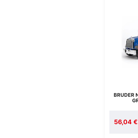
BRUDER 
G
56,04 €