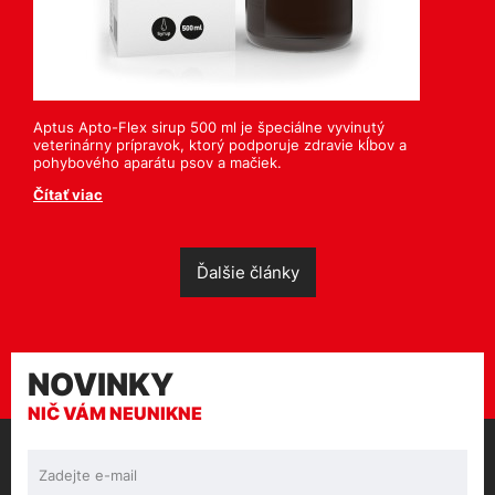
Aptus Apto-Flex sirup 500 ml je špeciálne vyvinutý
veterinárny prípravok, ktorý podporuje zdravie kĺbov a
pohybového aparátu psov a mačiek.
Čítať viac
Ďalšie články
NOVINKY
NIČ VÁM NEUNIKNE