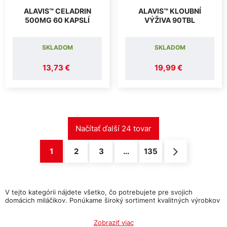
ALAVIS™ CELADRIN
ALAVIS™ KLOUBNÍ
500MG 60 KAPSLÍ
VÝŽIVA 90TBL
SKLADOM
SKLADOM
13,73 €
19,99 €
1
2
3
...
135
V tejto kategórii nájdete všetko, čo potrebujete pre svojich
domácich miláčikov. Ponúkame široký sortiment kvalitných výrobkov
pre psy, mačky, hlodavce, vtáky, ryby a iné domáce zvieratá. Máme
krmivo, pochúťky, hračky, pelechy, obojky, postroje, akváriá a
Zobraziť viac
mnoho ďalšieho. Všetky naše výrobky sú starostlivo vyberané s