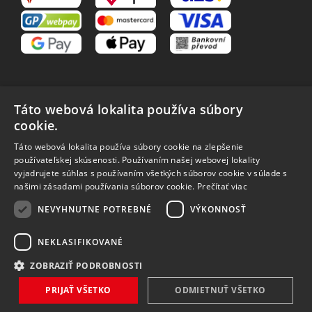
Táto webová lokalita používa súbory
cookie.
VŠETKO O NÁKUPE
Táto webová lokalita používa súbory cookie na zlepšenie
O nás
Obchodné podmienky
používateľskej skúsenosti. Používaním našej webovej lokality
Reklamačný poriadok
Reklamácia
vyjadrujete súhlas s používaním všetkých súborov cookie v súlade s
Vrátenie tovaru
Spôsoby dopravy
našimi zásadami používania súborov cookie.
Prečítať viac
Spracovanie osobných
NEVYHNUTNE POTREBNÉ
VÝKONNOSŤ
údajov
NEKLASIFIKOVANÉ
ZOBRAZIŤ PODROBNOSTI
Vytvořilo
Bartoň Studio
| Rozvíjí
integritty
PRIJAŤ VŠETKO
ODMIETNUŤ VŠETKO
Copyright 2026 MAVEX, spol. s r.o. Všechna práva vyhrazena