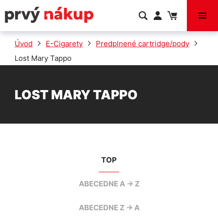
VÝPREDAJ
Úvod
E-Cigarety
Predplnené cartridge/pody
Lost Mary Tappo
LOST MARY TAPPO
TOP
ABECEDNE A -> Z
ABECEDNE Z -> A