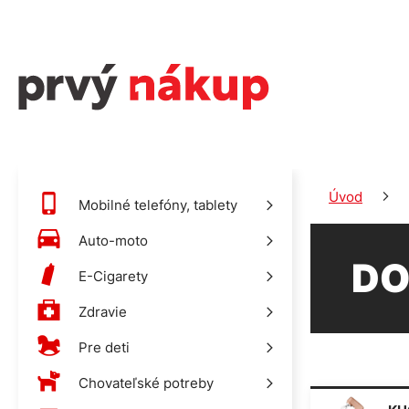
Úvod
Mobilné telefóny, tablety
Auto-moto
DO
E-Cigarety
Zdravie
Pre deti
Chovateľské potreby