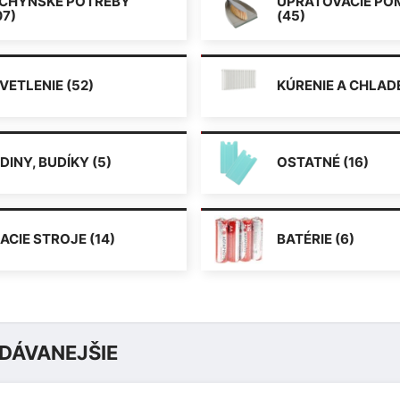
CHYNSKÉ POTREBY
UPRATOVACIE P
07)
(45)
VETLENIE (52)
KÚRENIE A CHLADE
DINY, BUDÍKY (5)
OSTATNÉ (16)
JACIE STROJE (14)
BATÉRIE (6)
DÁVANEJŠIE