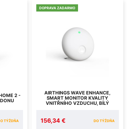
DOPRAVA ZADARMO
AIRTHINGS WAVE ENHANCE,
HOME 2 -
SMART MONITOR KVALITY
ADONU
VNITŘNÍHO VZDUCHU, BÍLÝ
156,34 €
O TÝŽDŇA
DO TÝŽDŇA