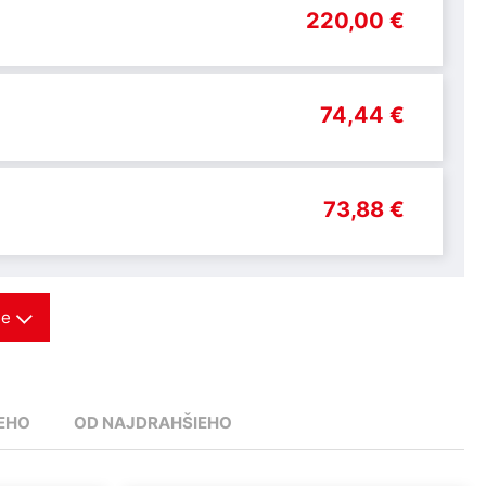
220,00 €
74,44 €
73,88 €
ie
EHO
OD NAJDRAHŠIEHO