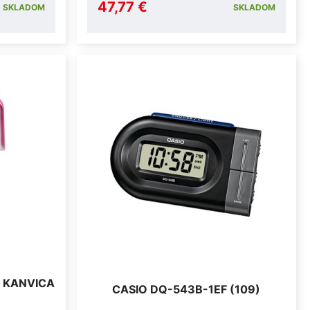
47,77 €
SKLADOM
SKLADOM
. KANVICA
CASIO DQ-543B-1EF (109)