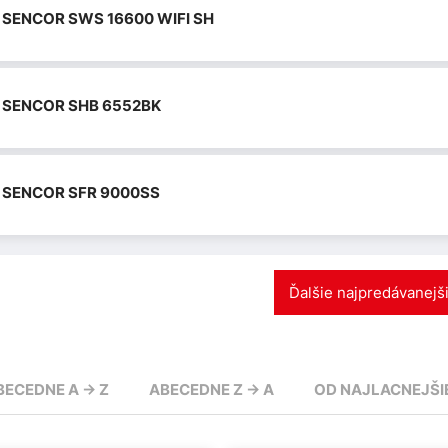
SENCOR SWS 16600 WIFI SH
SENCOR SHB 6552BK
SENCOR SFR 9000SS
Ďalšie najpredávanejš
BECEDNE A -> Z
ABECEDNE Z -> A
OD NAJLACNEJŠI