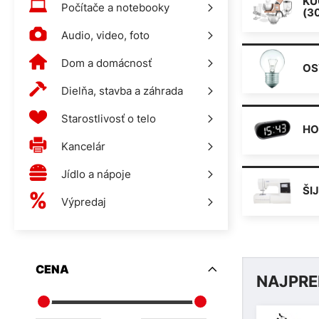
KU
Počítače a notebooky
(3
Audio, video, foto
Dom a domácnosť
OS
Dielňa, stavba a záhrada
Starostlivosť o telo
HO
Kancelár
Jídlo a nápoje
ŠI
Výpredaj
CENA
NAJPRE