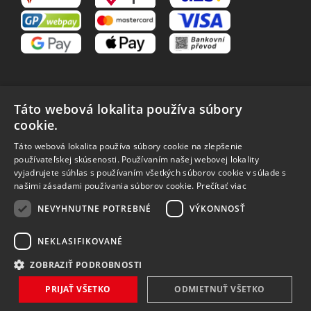
Táto webová lokalita používa súbory
cookie.
VŠETKO O NÁKUPE
Táto webová lokalita používa súbory cookie na zlepšenie
O nás
Obchodné podmienky
používateľskej skúsenosti. Používaním našej webovej lokality
Reklamačný poriadok
Reklamácia
vyjadrujete súhlas s používaním všetkých súborov cookie v súlade s
Vrátenie tovaru
Spôsoby dopravy
našimi zásadami používania súborov cookie.
Prečítať viac
Spracovanie osobných
NEVYHNUTNE POTREBNÉ
VÝKONNOSŤ
údajov
NEKLASIFIKOVANÉ
ZOBRAZIŤ PODROBNOSTI
Vytvořilo
Bartoň Studio
| Rozvíjí
integritty
PRIJAŤ VŠETKO
ODMIETNUŤ VŠETKO
Copyright 2026 MAVEX, spol. s r.o. Všechna práva vyhrazena