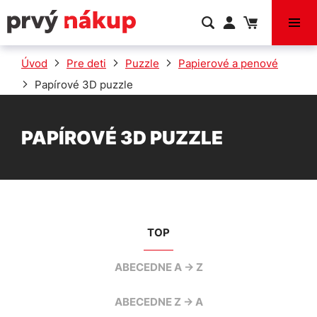
VÝPREDAJ
Úvod
Pre deti
Puzzle
Papierové a penové
Papírové 3D puzzle
PAPÍROVÉ 3D PUZZLE
TOP
ABECEDNE A -> Z
ABECEDNE Z -> A