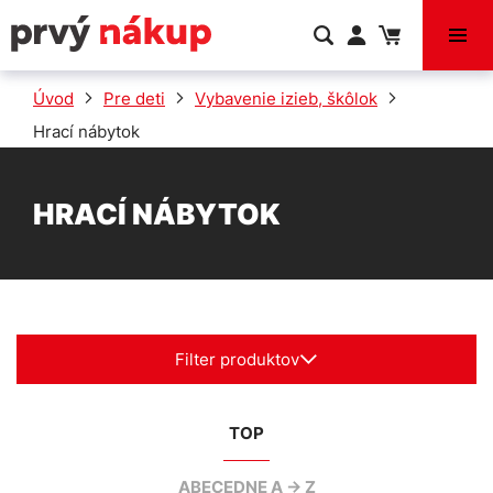
VÝPREDAJ
Úvod
Pre deti
Vybavenie izieb, škôlok
Hrací nábytok
HRACÍ NÁBYTOK
Filter produktov
TOP
ABECEDNE A -> Z