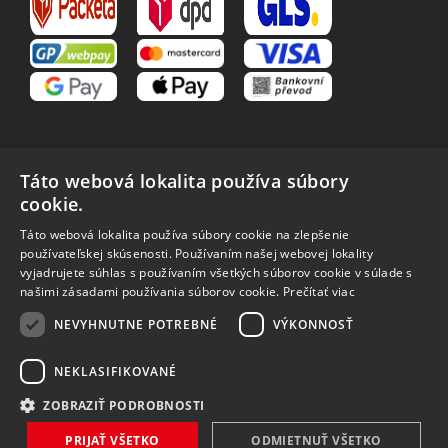
Táto webová lokalita používa súbory
cookie.
VŠETKO O NÁKUPE
Táto webová lokalita používa súbory cookie na zlepšenie
O nás
Obchodné podmienky
používateľskej skúsenosti. Používaním našej webovej lokality
Reklamačný poriadok
Reklamácia
vyjadrujete súhlas s používaním všetkých súborov cookie v súlade s
Vrátenie tovaru
Spôsoby dopravy
našimi zásadami používania súborov cookie.
Prečítať viac
Spracovanie osobných
NEVYHNUTNE POTREBNÉ
VÝKONNOSŤ
údajov
NEKLASIFIKOVANÉ
ZOBRAZIŤ PODROBNOSTI
Vytvořilo
Bartoň Studio
| Rozvíjí
integritty
PRIJAŤ VŠETKO
ODMIETNUŤ VŠETKO
Copyright 2026 MAVEX, spol. s r.o. Všechna práva vyhrazena