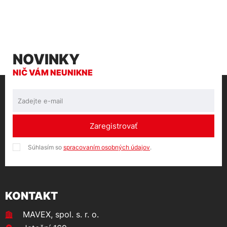
NOVINKY
NIČ VÁM NEUNIKNE
Zaregistrovať
Súhlasím so
spracovaním osobných údajov
.
KONTAKT
MAVEX, spol. s. r. o.