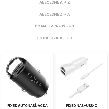
ABECEDNE A -> Z
ABECEDNE Z -> A
OD NAJLACNEJŠIEHO
OD NAJDRAHŠIEHO
FIXED AUTONABÍJAČKA
FIXED NAB+USB-C