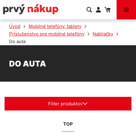
VÝPREDAJ
Úvod
Mobilné telefóny, tablety
Príslušenstvo pre mobilné telefóny
Nabíjačky
Do auta
DO AUTA
Filter produktov
TOP