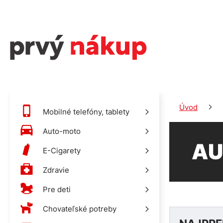
Úvod
Mobilné telefóny, tablety
Auto-moto
AU
E-Cigarety
Zdravie
Pre deti
Chovateľské potreby