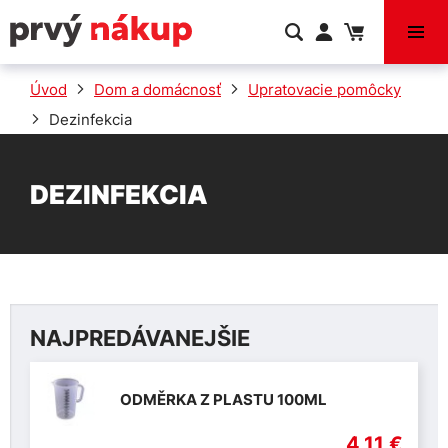
VÝPREDAJ
Úvod
Dom a domácnosť
Upratovacie pomôcky
Dezinfekcia
DEZINFEKCIA
NAJPREDÁVANEJŠIE
ODMĚRKA Z PLASTU 100ML
4,11 €