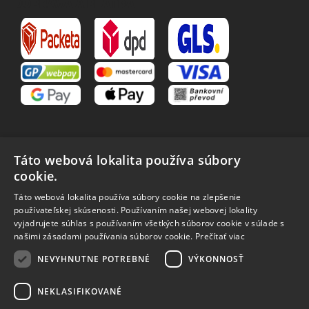
DOPRAVA A PLATBA
Táto webová lokalita používa súbory
cookie.
VŠETKO O NÁKUPE
Táto webová lokalita používa súbory cookie na zlepšenie
O nás
Obchodné podmienky
používateľskej skúsenosti. Používaním našej webovej lokality
Reklamačný poriadok
Reklamácia
vyjadrujete súhlas s používaním všetkých súborov cookie v súlade s
Vrátenie tovaru
Spôsoby dopravy
našimi zásadami používania súborov cookie.
Prečítať viac
Spracovanie osobných
NEVYHNUTNE POTREBNÉ
VÝKONNOSŤ
údajov
NEKLASIFIKOVANÉ