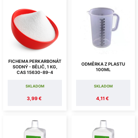
FICHEMA PERKARBONÁT
ODMĚRKA Z PLASTU
SODNÝ - BĚLIČ, 1 KG,
100ML
CAS 15630-89-4
SKLADOM
SKLADOM
3,99 €
4,11 €