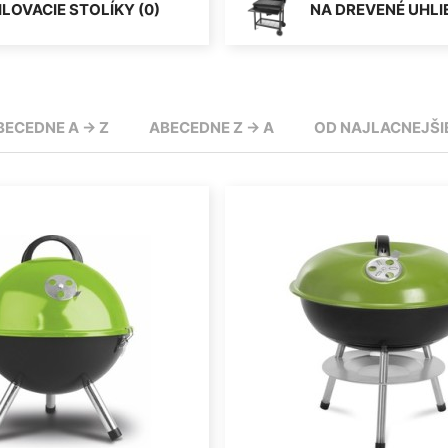
ILOVACIE STOLÍKY (0)
NA DREVENÉ UHLIE
BECEDNE A -> Z
ABECEDNE Z -> A
OD NAJLACNEJŠI