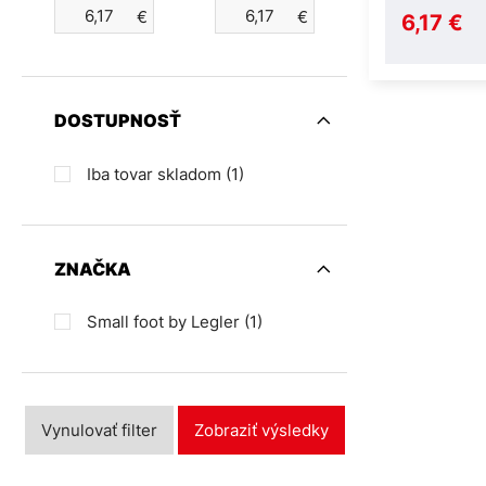
€
€
6,17 €
DOSTUPNOSŤ
Iba tovar skladom
(1)
ZNAČKA
Small foot by Legler
(1)
Vynulovať filter
Zobraziť výsledky