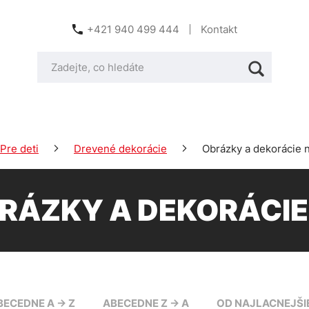
+421 940 499 444
Kontakt
Pre deti
Drevené dekorácie
Obrázky a dekorácie 
RÁZKY A DEKORÁCIE
BECEDNE A -> Z
ABECEDNE Z -> A
OD NAJLACNEJŠI