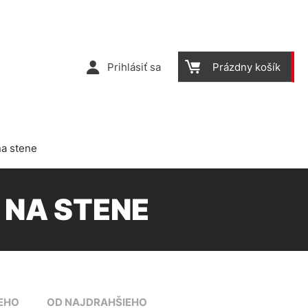
Prihlásiť sa
Prázdny košík
na stene
 NA STENE
EHO
OD NAJDRAHŠIEHO