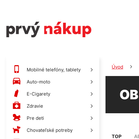
Úvod
Mobilné telefóny, tablety
Auto-moto
OB
E-Cigarety
Zdravie
Pre deti
Chovateľské potreby
TOP
A