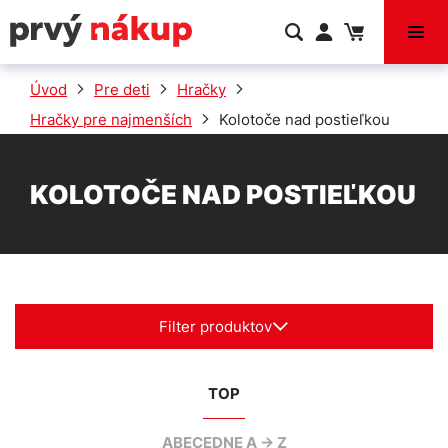
VÝPREDAJ
Úvod
Pre deti
Hračky
Hračky pre najmenších
Kolotoče nad postieľkou
KOLOTOČE NAD POSTIEĽKOU
Filter produktov
TOP
ABECEDNE A -> Z