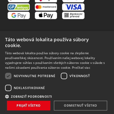
Táto webová lokalita používa súbory
cookie.
VŠETKO O NÁKUPE
Táto webová lokalita používa súbory cookie na zlepšenie
O nás
Obchodné podmienky
používateľskej skúsenosti. Používaním našej webovej lokality
Reklamačný poriadok
Reklamácia
vyjadrujete súhlas s používaním všetkých súborov cookie v súlade s
Vrátenie tovaru
Spôsoby dopravy
našimi zásadami používania súborov cookie.
Prečítať viac
Spracovanie osobných
NEVYHNUTNE POTREBNÉ
VÝKONNOSŤ
údajov
NEKLASIFIKOVANÉ
ZOBRAZIŤ PODROBNOSTI
Vytvořilo
Bartoň Studio
| Rozvíjí
integritty
PRIJAŤ VŠETKO
ODMIETNUŤ VŠETKO
Copyright 2026 MAVEX, spol. s r.o. Všechna práva vyhrazena