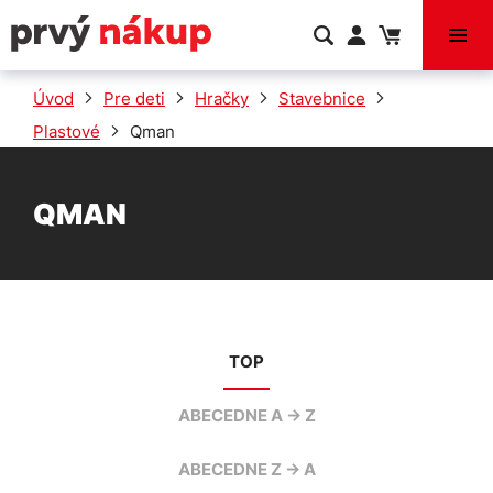
VÝPREDAJ
Úvod
Pre deti
Hračky
Stavebnice
Plastové
Qman
QMAN
TOP
ABECEDNE A -> Z
ABECEDNE Z -> A