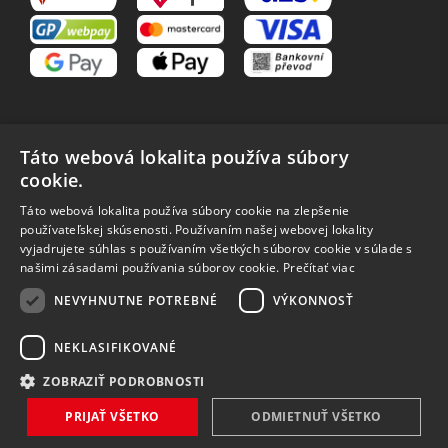
Táto webová lokalita používa súbory
cookie.
VŠETKO O NÁKUPE
Táto webová lokalita používa súbory cookie na zlepšenie
O nás
Obchodné podmienky
používateľskej skúsenosti. Používaním našej webovej lokality
Reklamačný poriadok
Reklamácia
vyjadrujete súhlas s používaním všetkých súborov cookie v súlade s
Vrátenie tovaru
Spôsoby dopravy
našimi zásadami používania súborov cookie.
Prečítať viac
Spracovanie osobných
NEVYHNUTNE POTREBNÉ
VÝKONNOSŤ
údajov
NEKLASIFIKOVANÉ
ZOBRAZIŤ PODROBNOSTI
Vytvořilo
Bartoň Studio
| Rozvíjí
integritty
PRIJAŤ VŠETKO
ODMIETNUŤ VŠETKO
Copyright 2026 MAVEX, spol. s r.o. Všechna práva vyhrazena