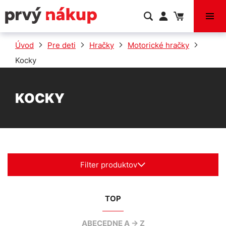
VÝPREDAJ
Úvod
Pre deti
Hračky
Motorické hračky
Kocky
KOCKY
Filter produktov
TOP
ABECEDNE A -> Z