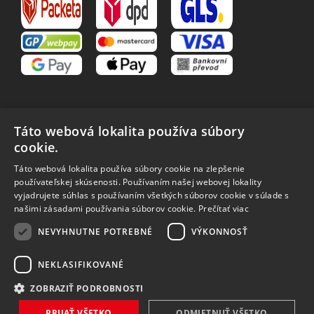
Táto webová lokalita používa súbory
cookie.
VŠETKO O NÁKUPE
Táto webová lokalita používa súbory cookie na zlepšenie
O nás
Obchodné podmienky
používateľskej skúsenosti. Používaním našej webovej lokality
Reklamačný poriadok
Reklamácia
vyjadrujete súhlas s používaním všetkých súborov cookie v súlade s
Vrátenie tovaru
Spôsoby dopravy
našimi zásadami používania súborov cookie.
Prečítať viac
Spracovanie osobných
NEVYHNUTNE POTREBNÉ
VÝKONNOSŤ
údajov
NEKLASIFIKOVANÉ
ZOBRAZIŤ PODROBNOSTI
Vytvořilo
Bartoň Studio
| Rozvíjí
integritty
PRIJAŤ VŠETKO
ODMIETNUŤ VŠETKO
Copyright 2026 MAVEX, spol. s r.o. Všechna práva vyhrazena