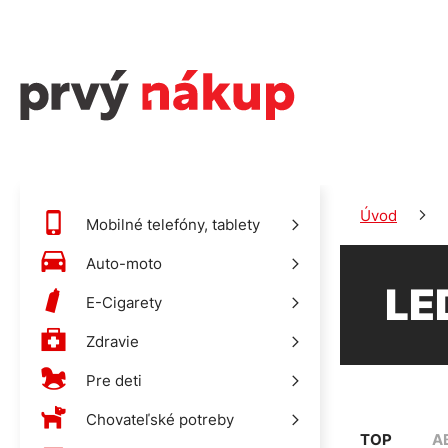
Úvod
Mobilné telefóny, tablety
Auto-moto
LE
E-Cigarety
Zdravie
Pre deti
Chovateľské potreby
TOP
A