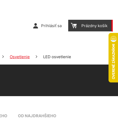
Prihlásiť sa
Prázdny košík
Osvetlenie
LED osvetlenie
EHO
OD NAJDRAHŠIEHO