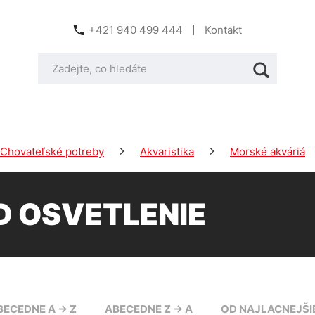
+421 940 499 444
Kontakt
Chovateľské potreby
Akvaristika
Morské akváriá
D OSVETLENIE
BECEDNE A -> Z
ABECEDNE Z -> A
OD NAJLACNEJŠI