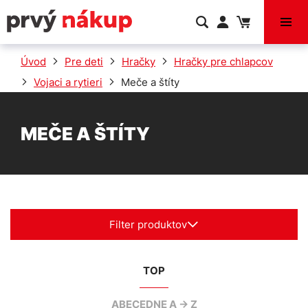
VÝPREDAJ
Úvod
Pre deti
Hračky
Hračky pre chlapcov
Vojaci a rytieri
Meče a štíty
MEČE A ŠTÍTY
Filter produktov
TOP
ABECEDNE A -> Z