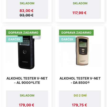
SKLADOM
SKLADOM
83,00 €
117,99 €
93,00 €
DOPRAVA ZADARMO
DOPRAVA ZADARMO
DARČEK
DARČEK
ALKOHOL TESTER V-NET
ALKOHOL TESTER V-NET
- AL 9000®LITE
- DA 8500®
SKLADOM
DO 2 DNÍ
179,00 €
179,75 €