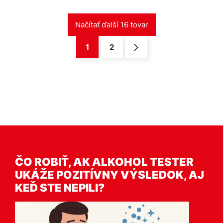
1
2
ČO ROBIŤ, AK ALKOHOL TESTER
UKÁŽE POZITÍVNY VÝSLEDOK, AJ
KEĎ STE NEPILI?