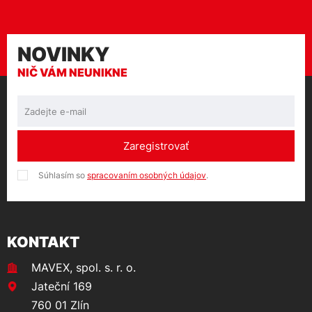
NOVINKY
NIČ VÁM NEUNIKNE
Zaregistrovať
Súhlasím so
spracovaním osobných údajov
.
KONTAKT
MAVEX, spol. s. r. o.
Jateční 169
760 01 Zlín