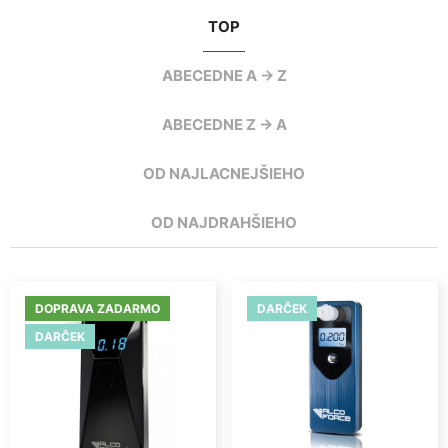
TOP
ABECEDNE A -> Z
ABECEDNE Z -> A
OD NAJLACNEJŠIEHO
OD NAJDRAHŠIEHO
DOPRAVA ZADARMO
DARČEK
DARČEK