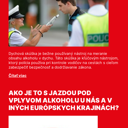
Dychová skúška je bežne používaný nástroj na meranie
obsahu alkoholu v dychu. Táto skúška je kľúčovým nástrojom,
ktorý polícia používa pri kontrole vodičov na cestách s cieľom
zabezpečiť bezpečnosť a dodržiavanie zákona.
Čítať viac
AKO JE TO S JAZDOU POD
VPLYVOM ALKOHOLU U NÁS A V
INÝCH EURÓPSKYCH KRAJINÁCH?