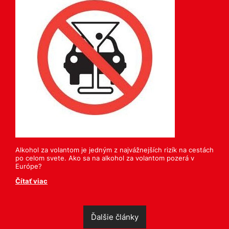
Alkohol za volantom je jedným z najvážnejších rizík na cestách
po celom svete. Ako sa na alkohol za volantom pozerá v
Európe?
Čítať viac
Ďalšie články