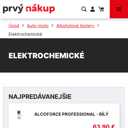
VÝPREDAJ
Úvod
Auto-moto
Alkoholové testery
Elektrochemické
ELEKTROCHEMICKÉ
NAJPREDÁVANEJŠIE
ALCOFORCE PROFESSIONAL - BÍLÝ
63,90 €