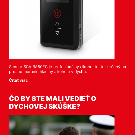
Sencor SCA BA50FC je profesionálny alkohol tester určený na
presné meranie hladiny alkoholu v dychu.
Čítať viac
ČO BY STE MALI VEDIEŤ O
DYCHOVEJ SKÚŠKE?