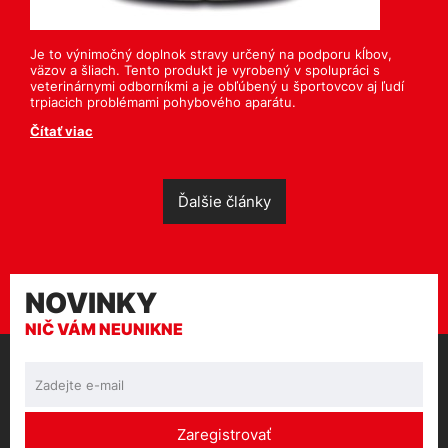
Je to výnimočný doplnok stravy určený na podporu kĺbov,
väzov a šliach. Tento produkt je vyrobený v spolupráci s
veterinárnymi odborníkmi a je obľúbený u športovcov aj ľudí
trpiacich problémami pohybového aparátu.
Čítať viac
Ďalšie články
NOVINKY
NIČ VÁM NEUNIKNE
Zaregistrovať