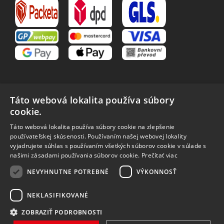
Táto webová lokalita používa súbory
cookie.
VŠETKO O NÁKUPE
Táto webová lokalita používa súbory cookie na zlepšenie
O nás
Obchodné podmienky
používateľskej skúsenosti. Používaním našej webovej lokality
Reklamačný poriadok
Reklamácia
vyjadrujete súhlas s používaním všetkých súborov cookie v súlade s
Vrátenie tovaru
Spôsoby dopravy
našimi zásadami používania súborov cookie.
Prečítať viac
Spracovanie osobných
NEVYHNUTNE POTREBNÉ
VÝKONNOSŤ
údajov
NEKLASIFIKOVANÉ
ZOBRAZIŤ PODROBNOSTI
Vytvořilo
Bartoň Studio
| Rozvíjí
integritty