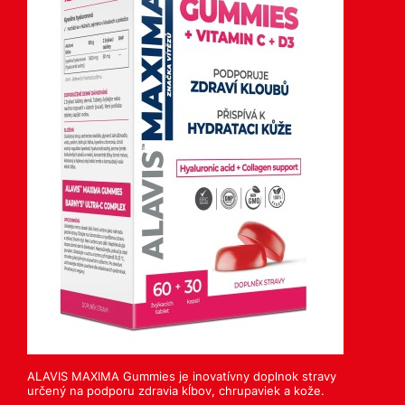
ALAVIS MAXIMA Gummies je inovatívny doplnok stravy
určený na podporu zdravia kĺbov, chrupaviek a kože.