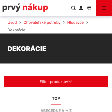
VÝPREDAJ
Úvod
Chovateľské potreby
Hlodavce
Dekorácie
DEKORÁCIE
Filter produktov
TOP
ABECEDNE A -> Z