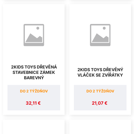
2KIDS TOYS DŘEVĚNÁ
2KIDS TOYS DŘEVĚNÝ
STAVEBNICE ZÁMEK
VLÁČEK SE ZVÍŘÁTKY
BAREVNÝ
DO 2 TÝŽDŇOV
DO 2 TÝŽDŇOV
32,11 €
21,07 €