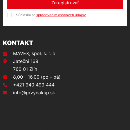
Zaregistrovať
Súhlasím so
spracovaním osobných údajov
.
KONTAKT
MAVEX, spol. s. r. o.
Jateční 169
760 01 Zlín
8,00 - 16,00 (po - pá)
+421 940 499 444
info@prvynakup.sk
DOPRAVA A PLATBA