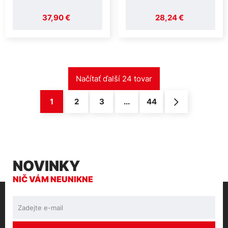
37,90 €
28,24 €
1
2
3
...
44
NOVINKY
NIČ VÁM NEUNIKNE