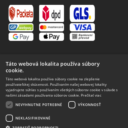
Táto webová lokalita používa súbory
cookie.
VŠETKO O NÁKUPE
Táto webová lokalita používa súbory cookie na zlepšenie
O nás
Obchodné podmienky
používateľskej skúsenosti. Používaním našej webovej lokality
Reklamačný poriadok
Reklamácia
vyjadrujete súhlas s používaním všetkých súborov cookie v súlade s
Vrátenie tovaru
Spôsoby dopravy
našimi zásadami používania súborov cookie.
Prečítať viac
Spracovanie osobných
NEVYHNUTNE POTREBNÉ
VÝKONNOSŤ
údajov
NEKLASIFIKOVANÉ
ZOBRAZIŤ PODROBNOSTI