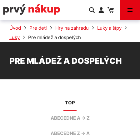
VÝPREDAJ
Úvod
Pre deti
Hry na záhradu
Luky a šípy
Luky
Pre mládež a dospelých
PRE MLÁDEŽ A DOSPELÝCH
TOP
ABECEDNE A -> Z
ABECEDNE Z -> A