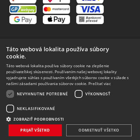
Táto webová lokalita používa súbory
cookie.
VŠETKO O NÁKUPE
Táto webová lokalita používa súbory cookie na zlepšenie
O nás
Obchodné podmienky
používateľskej skúsenosti. Používaním našej webovej lokality
Reklamačný poriadok
Reklamácia
vyjadrujete súhlas s používaním všetkých súborov cookie v súlade s
Vrátenie tovaru
Spôsoby dopravy
našimi zásadami používania súborov cookie.
Prečítať viac
Spracovanie osobných
NEVYHNUTNE POTREBNÉ
VÝKONNOSŤ
údajov
NEKLASIFIKOVANÉ
ZOBRAZIŤ PODROBNOSTI
Vytvořilo
Bartoň Studio
| Rozvíjí
integritty
PRIJAŤ VŠETKO
ODMIETNUŤ VŠETKO
Copyright 2026 MAVEX, spol. s r.o. Všechna práva vyhrazena