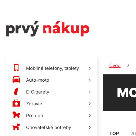
Úvod
Mobilné telefóny, tablety
Auto-moto
MO
E-Cigarety
Zdravie
Pre deti
Chovateľské potreby
TOP
A