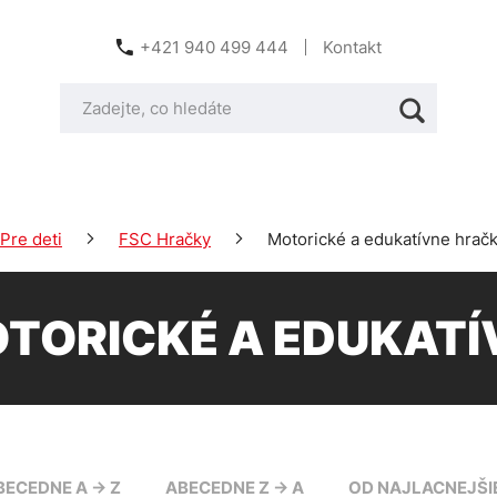
+421 940 499 444
Kontakt
Pre deti
FSC Hračky
Motorické a edukatívne hrač
TORICKÉ A EDUKATÍ
BECEDNE A -> Z
ABECEDNE Z -> A
OD NAJLACNEJŠI