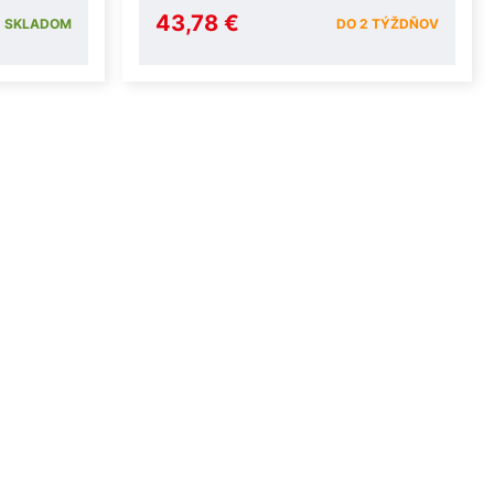
43,78 €
SKLADOM
DO 2 TÝŽDŇOV