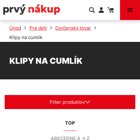
VÝPREDAJ
Úvod
Pre deti
Dojčenský tovar
Klipy na cumlík
KLIPY NA CUMLÍK
Filter produktov
TOP
ABECEDNE A -> Z