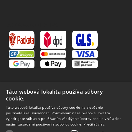
DOPRAVA A PLATBA
Táto webová lokalita používa súbory
cookie.
VŠETKO O NÁKUPE
Táto webová lokalita používa súbory cookie na zlepšenie
O nás
Obchodné podmienky
používateľskej skúsenosti. Používaním našej webovej lokality
Reklamačný poriadok
Reklamácia
vyjadrujete súhlas s používaním všetkých súborov cookie v súlade s
Vrátenie tovaru
Spôsoby dopravy
našimi zásadami používania súborov cookie.
Prečítať viac
Spracovanie osobných