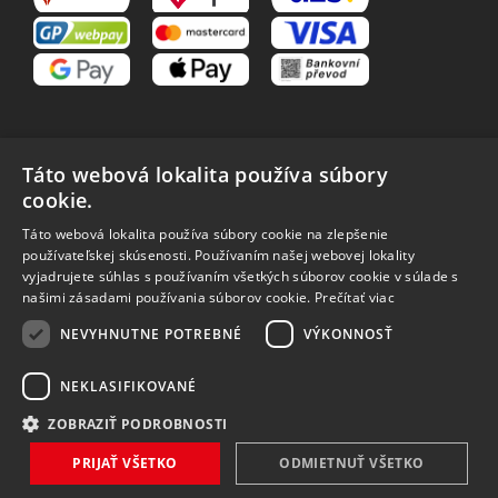
Táto webová lokalita používa súbory
cookie.
VŠETKO O NÁKUPE
Táto webová lokalita používa súbory cookie na zlepšenie
O nás
Obchodné podmienky
používateľskej skúsenosti. Používaním našej webovej lokality
Reklamačný poriadok
Reklamácia
vyjadrujete súhlas s používaním všetkých súborov cookie v súlade s
Vrátenie tovaru
Spôsoby dopravy
našimi zásadami používania súborov cookie.
Prečítať viac
Spracovanie osobných
NEVYHNUTNE POTREBNÉ
VÝKONNOSŤ
údajov
NEKLASIFIKOVANÉ
ZOBRAZIŤ PODROBNOSTI
Vytvořilo
Bartoň Studio
| Rozvíjí
integritty
PRIJAŤ VŠETKO
ODMIETNUŤ VŠETKO
Copyright 2026 MAVEX, spol. s r.o. Všechna práva vyhrazena