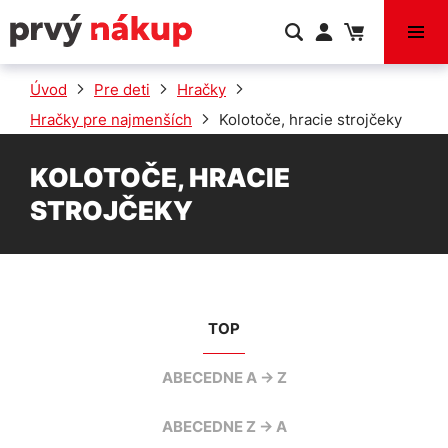
VÝPREDAJ
Úvod
Pre deti
Hračky
Hračky pre najmenších
Kolotoče, hracie strojčeky
KOLOTOČE, HRACIE
STROJČEKY
TOP
ABECEDNE A -> Z
ABECEDNE Z -> A