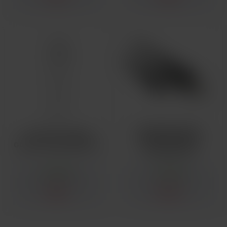
UNIVERZÁLNÍ USB-
LAHVIČKA CHUBBY
MICRO USB KABEL
GORILLA UNICORN 60ML
500MA BLACK
SKLADOM
SKLADOM
1,08 €
0,54 €