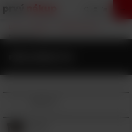
VÝPREDAJ
Úvod
E-Cigarety
Vlastná výroba (DIY)
Príslušenstvo
PRÍSLUŠENSTVO
LAHVIČKY (3)
VATY (0)