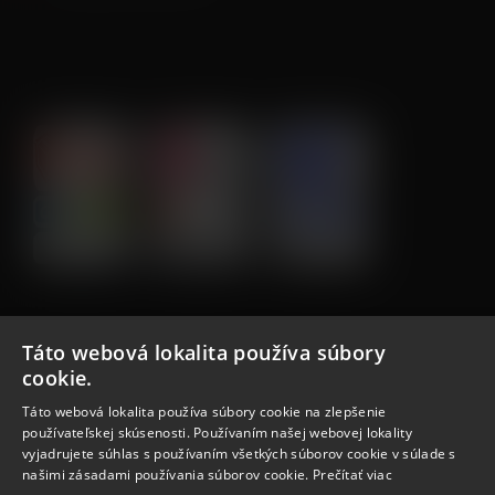
DOPRAVA A PLATBA
Táto webová lokalita používa súbory
cookie.
VŠETKO O NÁKUPE
Táto webová lokalita používa súbory cookie na zlepšenie
O nás
Obchodné podmienky
používateľskej skúsenosti. Používaním našej webovej lokality
Reklamačný poriadok
Reklamácia
vyjadrujete súhlas s používaním všetkých súborov cookie v súlade s
Vrátenie tovaru
Spôsoby dopravy
našimi zásadami používania súborov cookie.
Prečítať viac