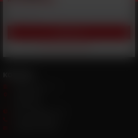
NIČ VÁM NEUNIKNE
Zaregistrovať
Súhlasím so
spracovaním osobných údajov
.
KONTAKT
MAVEX, spol. s. r. o.
Jateční 169
760 01 Zlín
8,00 - 16,00 (po - pá)
+421 940 499 444
info@prvynakup.sk