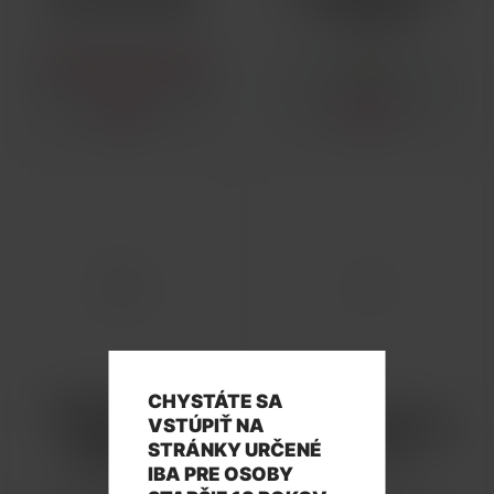
PRO MONOČLÁNKY
CARTRIDGE
DOČASNE NEDOSTUPNÉ
SKLADOM
7,83 €
0,06 €
CHYSTÁTE SA
JOYETECH EGO-CC
JOYETECH EGO-TC
SILIKONOVÁ TĚSNICÍ
VSTÚPIŤ NA
SILIKONOVÁ ZÁTKA PRO
GUMIČKA PRO
STRÁNKY URČENÉ
CARTRIDGE
CLEAROMIZER
IBA PRE OSOBY