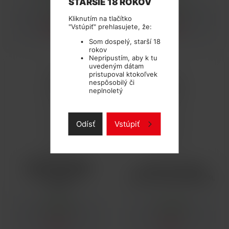
STARŠIE 18 ROKOV
SKLADOM
SKLADOM
Kliknutím na tlačítko
"Vstúpiť" prehlasujete, že:
0,06 €
0,41 €
Som dospelý, starší 18
rokov
Nepripustím, aby k tu
uvedeným dátam
pristupoval ktokoľvek
nespôsobilý či
neplnoletý
Odísť
Vstúpiť
LAHVIČKA CHUBBY
LAHVIČKA CHUBBY
GORILLA UNICORN
GORILLA UNICORN 30ML
120ML
SKLADOM
SKLADOM
1,75 €
1,01 €