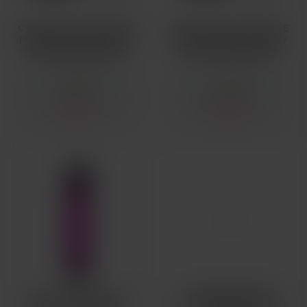
COILOLOGY MTL STAPLE
COILOLOGY MTL STAPLE
PŘEDMOTANÉ SPIRÁLKY
PŘEDMOTANÉ SPIRÁLKY
NI80 0,68OHM 10KS
SS316 0,5OHM 10KS
SKLADOM
SKLADOM
4,18 €
3,78 €
JOYETECH ECAB
EFEST K1 NABÍJEČKA
SILIKONOVÁ ZÁTKA PRO