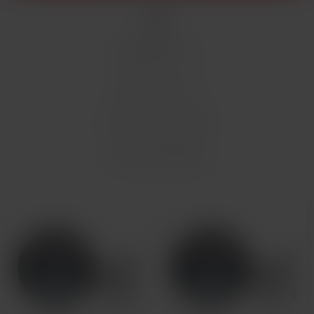
TOP
ABECEDNE A -> Z
ABECEDNE Z -> A
OD NAJLACNEJŠIEHO
OD NAJDRAHŠIEHO