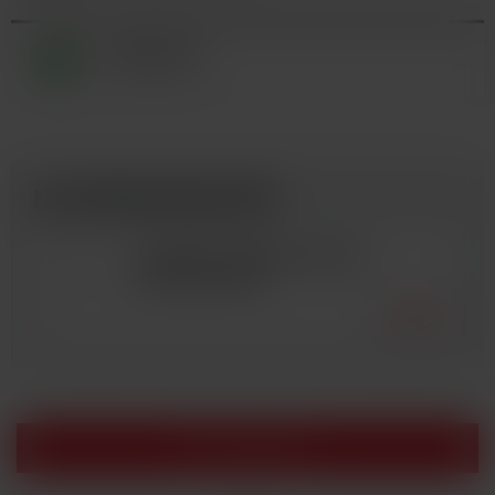
BATERIE (0)
NAJPREDÁVANEJŠIE
LAHVIČKA CHUBBY GORILLA
UNICORN 120ML
1,75 €
Filter produktov