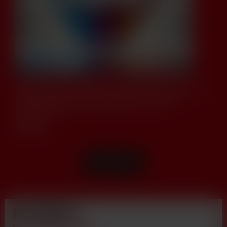
Výroba vlastných e-liquidov do elektronických cigariet je pre
mnohých fajčiarov zaujímavou alternatívou k hotovým
náplniam. Táto metóda umožňuje nielen osobné
prispôsobenie.....
Čítať viac
Ďalšie články
NOVINKY