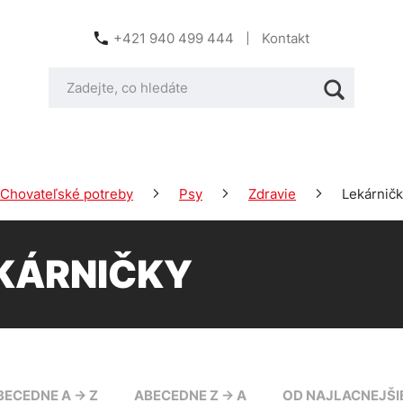
+421 940 499 444
Kontakt
Chovateľské potreby
Psy
Zdravie
Lekárnič
KÁRNIČKY
BECEDNE A -> Z
ABECEDNE Z -> A
OD NAJLACNEJŠI