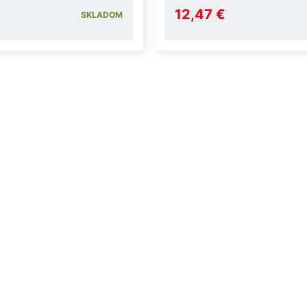
12,47 €
SKLADOM