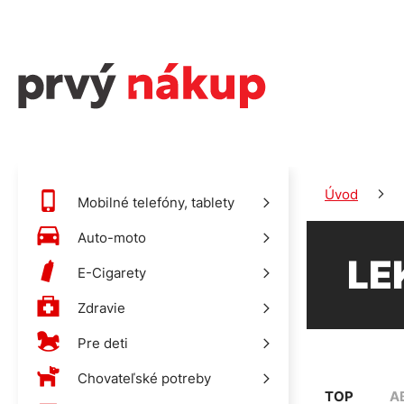
Úvod
Mobilné telefóny, tablety
Auto-moto
LE
E-Cigarety
Zdravie
Pre deti
Chovateľské potreby
TOP
A