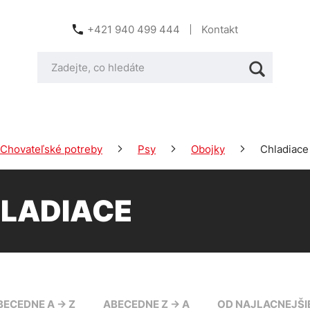
+421 940 499 444
Kontakt
Chovateľské potreby
Psy
Obojky
Chladiace
LADIACE
BECEDNE A -> Z
ABECEDNE Z -> A
OD NAJLACNEJŠI