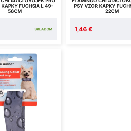
 CHLADÍCÍ OBOJEK PRO
FLAMINGO CHLADÍCÍ OB
 KAPKY FUCHSIA L 49-
PSY VZOR KAPKY FUCHS
56CM
22CM
1,46 €
SKLADOM