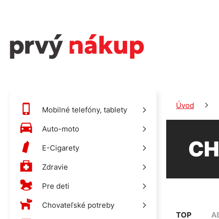
Úvod
Mobilné telefóny, tablety
Auto-moto
CH
E-Cigarety
Zdravie
Pre deti
Chovateľské potreby
TOP
A