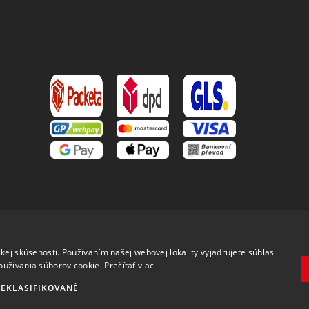
DOPRAVA A PLATBA
.
kej skúsenosti. Používaním našej webovej lokality vyjadrujete súhlas
oužívania súborov cookie.
Prečítať viac
EKLASIFIKOVANÉ
Copyright 2026 MAVEX, spol. s r.o. Všechna práva
vyhrazena