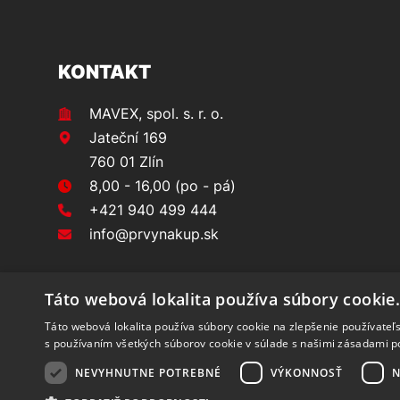
KONTAKT
MAVEX, spol. s. r. o.
Jateční 169
760 01 Zlín
8,00 - 16,00 (po - pá)
+421 940 499 444
info@prvynakup.sk
Táto webová lokalita používa súbory cookie
Táto webová lokalita používa súbory cookie na zlepšenie používateľs
s používaním všetkých súborov cookie v súlade s našimi zásadami p
NEVYHNUTNE POTREBNÉ
VÝKONNOSŤ
N
Vytvořilo
Bartoň Studio
| Rozvíjí
integritty