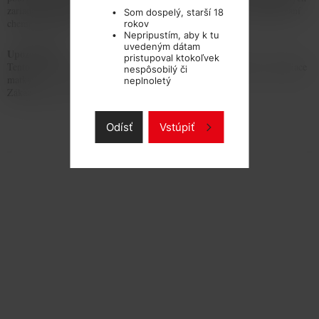
zariadeniach (RoHS) a registrácii, hodnotení, povoľovaní a obmedzovaní
Som dospelý, starší 18
chemických látok.
rokov
Nepripustím, aby k tu
uvedeným dátam
Upozornenie:
pristupoval ktokoľvek
Tento výrobok obsahuje nikotín a je nevhodný pre tehotné ženy a dojčiace
nespôsobilý či
matky.
neplnoletý
Zákaz predaja osobám mladším 18 rokov.
Odísť
Vstúpiť
TECHNICKÉ PARAMETRE