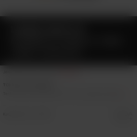
LIQUID LIQUA CZ
ELEMENTS VANILLA 10ML-
12MG (VANILKA)
Jemná krémová chuť vanilky.
Celý popis
TOVAR NIE JE NA PREDAJ
Tento tovar nie je možné kúpiť. Prezrite si podobné produkty
tu
.
Katalógové číslo: 107699