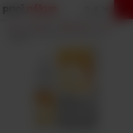
VÝPREDAJ
Úvod
E-Cigarety
Náplne / Liquidy
LIQUA
Liquid LIQUA CZ Elements Vanilla 10ml-12mg
(Vanilka)