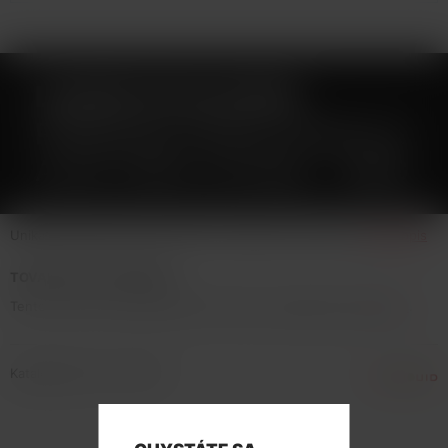
LIQUID ECOLIQUID
PREMIUM 2PACK PEACH &
ALOE VERA 2X10ML - 0MG
Unikátní sametová chuť broskve ve spojení s Aloe Vera.
Celý popis
TOVAR NIE JE NA PREDAJ
Tento tovar nie je možné kúpiť. Prezrite si podobné produkty
tu
.
Katalógové číslo: 134247