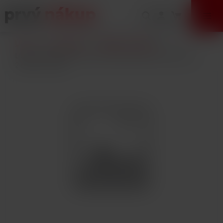
VÝPREDAJ
Úvod
E-Cigarety
Náplne / Liquidy
Liquid Ecoliquid Premium 2Pack Peach & Aloe Vera
2x10ml - 0mg