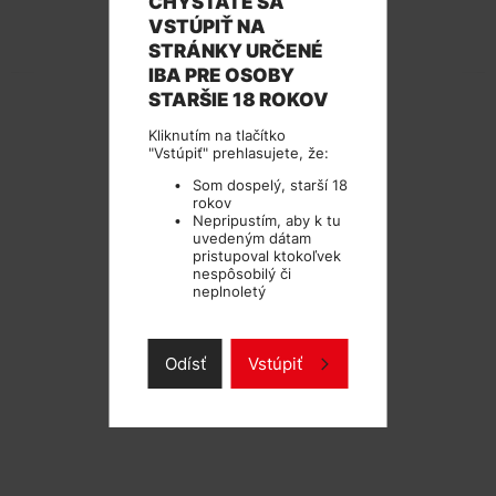
CHYSTÁTE SA
VSTÚPIŤ NA
TECHNICKÉ PARAMETRE
STRÁNKY URČENÉ
IBA PRE OSOBY
STARŠIE 18 ROKOV
Kliknutím na tlačítko
"Vstúpiť" prehlasujete, že:
Som dospelý, starší 18
rokov
Nepripustím, aby k tu
uvedeným dátam
pristupoval ktokoľvek
nespôsobilý či
neplnoletý
Odísť
Vstúpiť