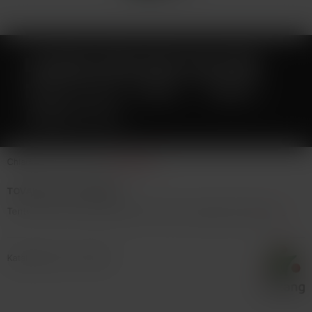
LIQUID DEKANG SILVER
MENTHOL 10ML - 18MG
(MENTOL)
Chladivá chuť mentolu.
Celý popis
TOVAR NIE JE NA PREDAJ
Tento tovar nie je možné kúpiť. Prezrite si podobné produkty
tu
.
Katalógové číslo: 24982