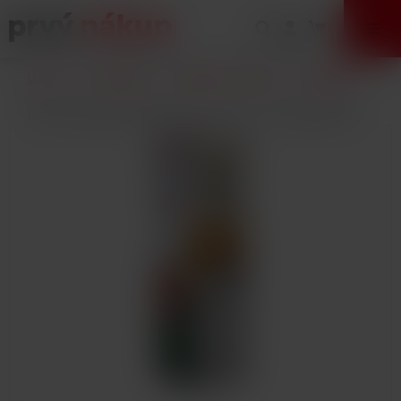
VÝPREDAJ
Úvod
E-Cigarety
Náplne / Liquidy
DEKANG
Liquid Dekang SILVER Menthol 10ml - 18mg (Mentol)