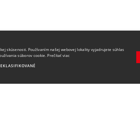
.
kej skúsenosti. Používaním našej webovej lokality vyjadrujete súhlas
oužívania súborov cookie.
Prečítať viac
EKLASIFIKOVANÉ
Zaregistrovať
Súhlasím so
spracovaním osobných údajov
.