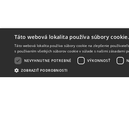
Táto webová lokalita používa súbory cookie
Táto webová lokalita používa súbory cookie na zlepšenie používateľs
s používaním všetkých súborov cookie v súlade s našimi zásadami p
NEVYHNUTNE POTREBNÉ
VÝKONNOSŤ
N
ZOBRAZIŤ PODROBNOSTI
NOVINKY
NIČ VÁM NEUNIKNE