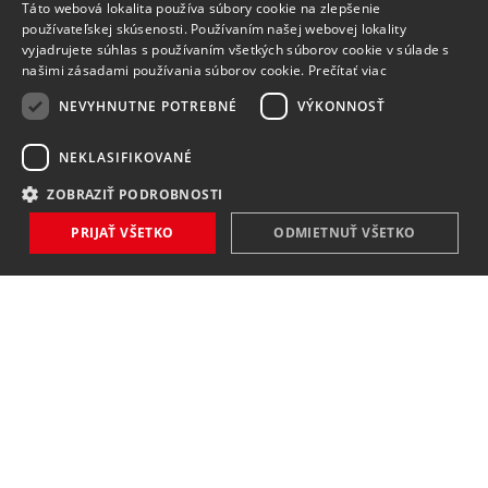
Táto webová lokalita používa súbory cookie na zlepšenie
používateľskej skúsenosti. Používaním našej webovej lokality
vyjadrujete súhlas s používaním všetkých súborov cookie v súlade s
našimi zásadami používania súborov cookie.
Prečítať viac
NEVYHNUTNE POTREBNÉ
VÝKONNOSŤ
NEKLASIFIKOVANÉ
ZOBRAZIŤ PODROBNOSTI
PRIJAŤ VŠETKO
ODMIETNUŤ VŠETKO
NOVINKY
NIČ VÁM NEUNIKNE
Zaregistrovať
Súhlasím so
spracovaním osobných údajov
.