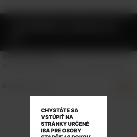
LAHVIČKA S JEHLOU 10
ML
TOVAR NIE JE NA PREDAJ
Tento tovar nie je možné kúpiť. Prezrite si podobné produkty
tu
.
Katalógové číslo: 101822
CHYSTÁTE SA
VSTÚPIŤ NA
STRÁNKY URČENÉ
IBA PRE OSOBY