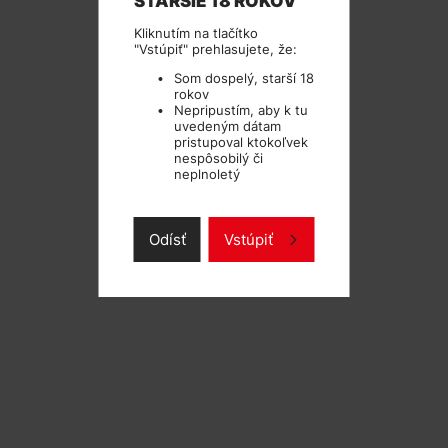
STARŠIE 18 ROKOV
Kliknutím na tlačítko
"Vstúpiť" prehlasujete, že:
Som dospelý, starší 18
rokov
Nepripustím, aby k tu
uvedeným dátam
pristupoval ktokoľvek
nespôsobilý či
neplnoletý
Odísť
Vstúpiť