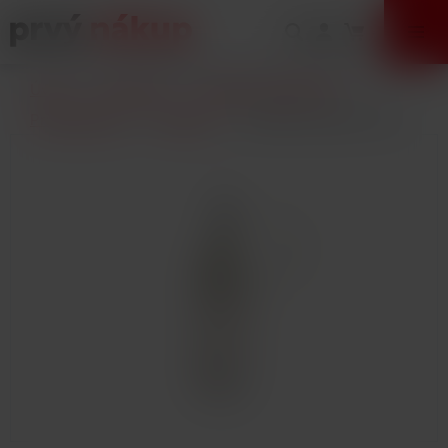
VÝPREDAJ
Úvod
E-Cigarety
Vlastná výroba (DIY)
Príslušenstvo
Lahvičky
Lahvička s jehlou 10 ml