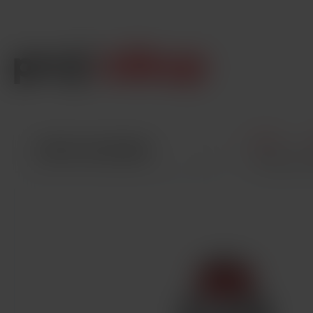
Úvod
VŠETKY KATEGÓRIE
Smoktech RP