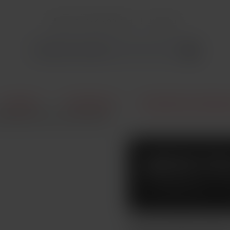
+421 940 499 444
Kontakt
E-Cigarety
Príslušenstvo
Clearomizéry a žhaviace
M Mesh žhavicí hlava 0,4ohm
SMOKTEC
ŽHAVICÍ 
Žhavicí hlava RPM o odporu 