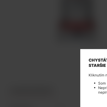
CHYSTÁT
STARŠIE
Kliknutím n
Som d
Nepri
TECHNICKÉ PARAMETRE
nepl