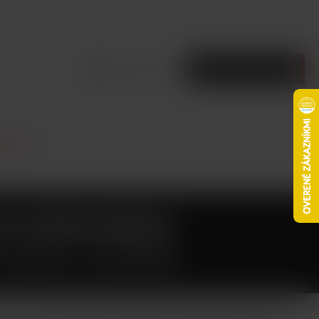
Prihlásiť sa
Prázdny košík
 hlavy
H RPM MESH
HLAVA 0,4OHM
0,4ohm využívá technologii Mesh, kde klasická spirálka je