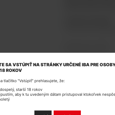
nahrazena ,,síťovou mřížkou
velkou tvorbou páry. Je kom
TOVAR NIE JE NA PREDAJ
Tento tovar nie je možné kú
Katalógové číslo: 129075
E SA VSTÚPIŤ NA STRÁNKY URČENÉ IBA PRE OSOB
 18 ROKOV
a tlačítko "Vstúpiť" prehlasujete, že:
ospelý, starší 18 rokov
pustím, aby k tu uvedeným dátam pristupoval ktokoľvek nespôs
noletý