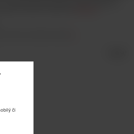
´´ ze žhavicích drátů s rychlým procesem rozžhavení a
patibilní se žhavicími hlavami Nord
Celý popis
piť. Prezrite si podobné produkty
tu
.
Y
obilý či