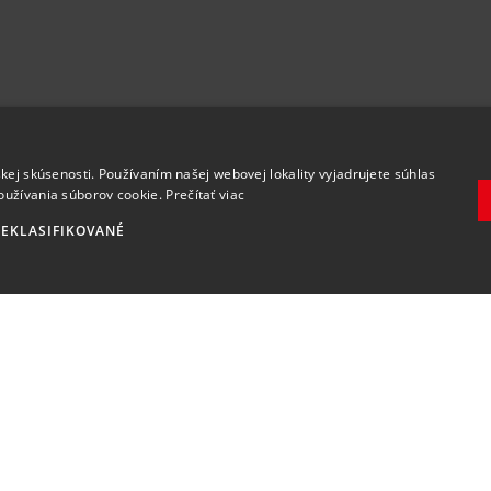
.
kej skúsenosti. Používaním našej webovej lokality vyjadrujete súhlas
oužívania súborov cookie.
Prečítať viac
EKLASIFIKOVANÉ
Zaregistrovať
Súhlasím so
spracovaním osobných údajov
.