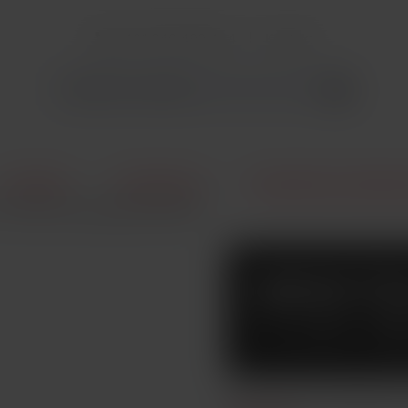
+421 940 499 444
Kontakt
E-Cigarety
Príslušenstvo
Clearomizéry a žhaviace
1 žhavicí hlava Meshed 0,9ohm
SMOKTEC
HLAVA M
Žhavicí hlavy LP1 Meshed o