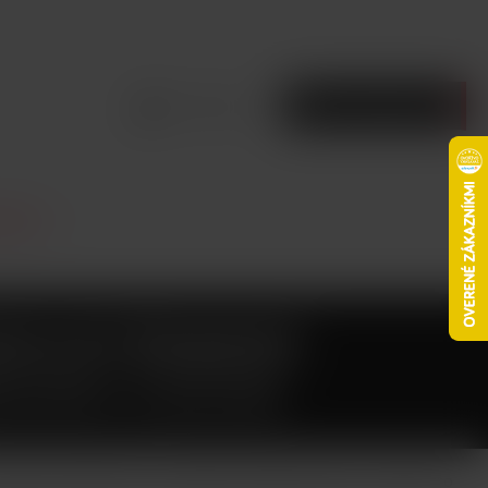
Prihlásiť sa
Prázdny košík
 hlavy
H LP1 ŽHAVICÍ
ESHED 0,9OHM
 odporu 0,9ohm pro e-cigarety Smoktech Novo 4 a Nfix Pro