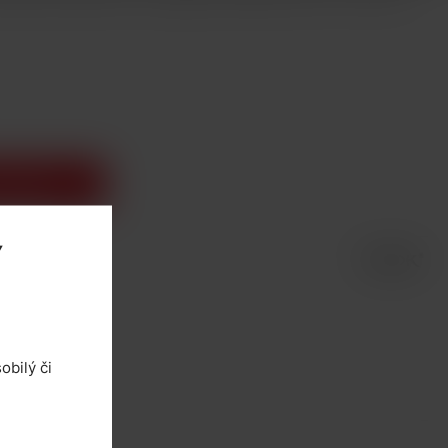
o košíka
Y
obilý či