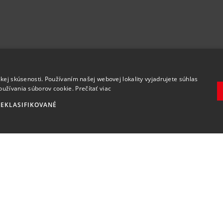
.
kej skúsenosti. Používaním našej webovej lokality vyjadrujete súhlas
oužívania súborov cookie.
Prečítať viac
EKLASIFIKOVANÉ
Zaregistrovať
Súhlasím so
spracovaním osobných údajov
.