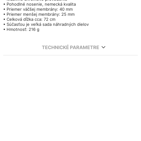
• Pohodlné nosenie, nemecká kvalita
• Priemer väčšej membrány: 40 mm
• Priemer menšej membrány: 25 mm
• Celková dĺžka cca: 72 cm
• Súčasťou je veľká sada náhradných dielov
• Hmotnosť: 216 g
TECHNICKÉ PARAMETRE