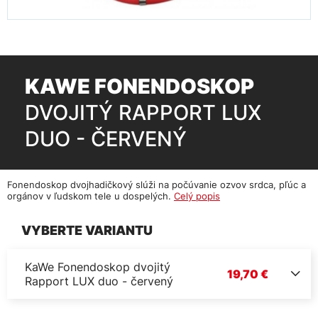
KAWE FONENDOSKOP
DVOJITÝ RAPPORT LUX
DUO - ČERVENÝ
Fonendoskop dvojhadičkový slúži na počúvanie ozvov srdca, pľúc a
orgánov v ľudskom tele u dospelých.
Celý popis
VYBERTE VARIANTU
KaWe Fonendoskop dvojitý
19,70 €
Rapport LUX duo - červený