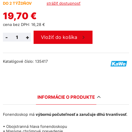
DO 2 TÝŽDŇOV
strážiť dostupnosť
19,70 €
cena bez DPH: 16,28 €
-
+
Vložiť do košíka
Katalógové číslo: 135417
INFORMÁCIE O PRODUKTE
Fonendoskop má
výbornú počuteľnosť a zaručuje dlhú trvanlivosť
.
• Obojstranná hlava fonendoskopu
• Masívne chrómové prevedenie