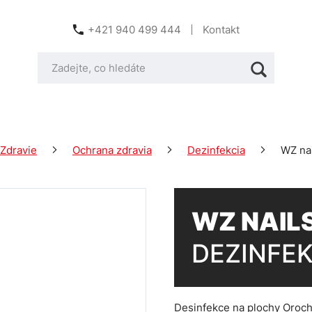
+421 940 499 444
Kontakt
Zdravie
Ochrana zdravia
Dezinfekcia
WZ nai
WZ NAIL
DEZINFEK
Desinfekce na plochy Oro