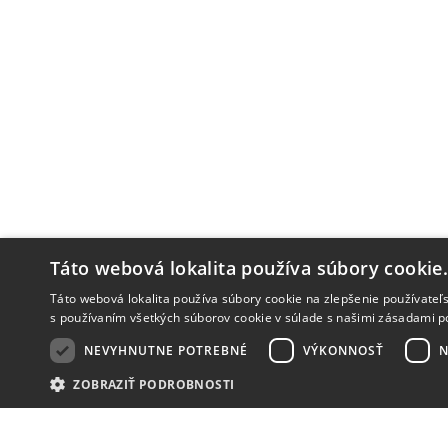
Táto webová lokalita používa súbory cookie
Táto webová lokalita používa súbory cookie na zlepšenie používateľs
s používaním všetkých súborov cookie v súlade s našimi zásadami p
NEVYHNUTNE POTREBNÉ
VÝKONNOSŤ
N
ZOBRAZIŤ PODROBNOSTI
NOVINKY