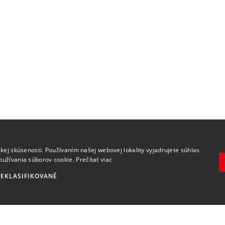
.
kej skúsenosti. Používaním našej webovej lokality vyjadrujete súhlas
oužívania súborov cookie.
Prečítať viac
EKLASIFIKOVANÉ
Zaregistrovať