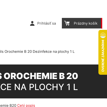
Prihlásiť sa
Prázdny košík
ls Orochemie B 20 Dezinfekce na plochy 1 L
S OROCHEMIE B 20
CE NA PLOCHY 1 L
chemie B20
Celý popis