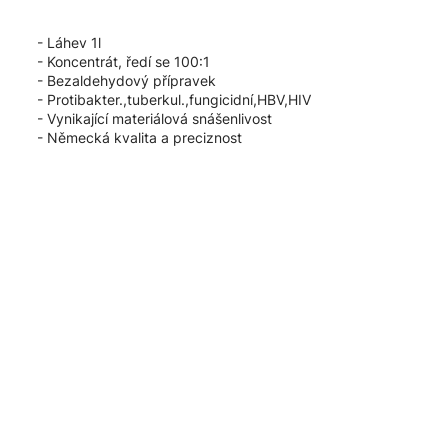
- Láhev 1l
- Koncentrát, ředí se 100:1
- Bezaldehydový přípravek
- Protibakter.,tuberkul.,fungicidní,HBV,HIV
- Vynikající materiálová snášenlivost
- Německá kvalita a preciznost