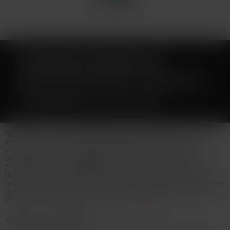
VOOPOO DORIC 60
ELEKTRONICKÁ CIGARETA
2500MAH ICE BLUE
Není určeno pro náplně obsahující nikotin! VOOPOO Doric 60 je
jednoduchá, ale výkonná elektronická cigareta, která je svými
kompaktními rozměry ideálním společníkem na Vaše cesty. Pro
celodenní vapování vyzbrojil výrobce baterii vestavěným
monočlánkem o kapacitě 2500mAh, kterou aktivujete spínacím
tlačítkem nebo pouhým potahem z cartridge. Pro rychlé dobití je v
horní části baterie umístěn USB-C port. Vrchní částí zařízení je všem
dobře známá cartrdige PnP o objemu 4,5ml (znáte např. z Drag S a
Drag X)... Více info v detailním popisu
Celý popis
TOVAR NIE JE NA PREDAJ