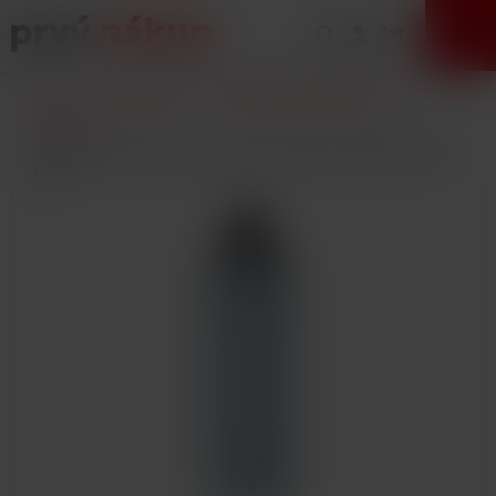
VÝPREDAJ
Úvod
E-Cigarety
Elektronické cigarety
Súpravy
VOOPOO Doric 60 elektronická cigareta 2500mAh Ice
Blue