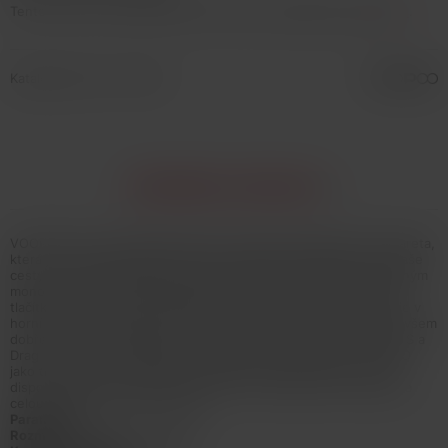
Tento tovar nie je možné kúpiť. Prezrite si podobné produkty
tu
.
Katalógové číslo: 134146
INFORMÁCIE O PRODUKTE
VOOPOO Doric 60 je jednoduchá, ale výkonná elektronická cigareta,
která je svými kompaktními rozměry ideálním společníkem na Vaše
cesty. Pro celodenní vapování vyzbrojil výrobce baterii vestavěným
monočlánkem o kapacitě 2500mAh, kterou aktivujete spínacím
tlačítkem nebo pouhým potahem z cartridge. Pro rychlé nabití je v
horní části baterie umístěn USB-C port. Vrchní částí zařízení je všem
dobře známá cartridge PnP o objemu 4,5ml (znáte např. z Drag S a
Drag X), která je kompatibilní se žhavícími hlavami PnP. VOOPOO
jako třešničku na dortu Doric 60 obdaroval čipem GENE, který
disponuje výkonem až 60W (výběr ze tří výkonostních stupňů) a
celou škálou ochranných prvků.
Parametry:
Rozměry:
Ø26,55 x 113,45mm