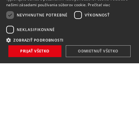
našimi zásadami používania súborov cookie.
Prečítať viac
NEVYHNUTNE POTREBNÉ
VÝKONNOSŤ
NEKLASIFIKOVANÉ
ZOBRAZIŤ PODROBNOSTI
PRIJAŤ VŠETKO
ODMIETNUŤ VŠETKO
NOVINKY
NIČ VÁM NEUNIKNE
Zaregistrovať
Súhlasím so
spracovaním osobných údajov
.