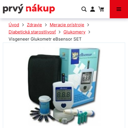
VÝPREDAJ
Úvod
Zdravie
Meracie prístroje
Diabetická starostlivosť
Glukomery
Visgeneer Glukometr eBsensor SET