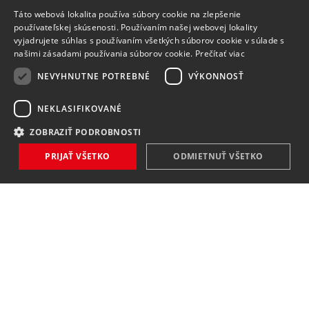
Táto webová lokalita používa súbory cookie na zlepšenie
používateľskej skúsenosti. Používaním našej webovej lokality
vyjadrujete súhlas s používaním všetkých súborov cookie v súlade s
našimi zásadami používania súborov cookie.
Prečítať viac
NEVYHNUTNE POTREBNÉ
VÝKONNOSŤ
NEKLASIFIKOVANÉ
ZOBRAZIŤ PODROBNOSTI
PRIJAŤ VŠETKO
ODMIETNUŤ VŠETKO
NOVINKY
NIČ VÁM NEUNIKNE
Zaregistrovať
Súhlasím so
spracovaním osobných údajov
.