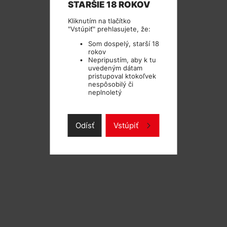
STARŠIE 18 ROKOV
Kliknutím na tlačítko
"Vstúpiť" prehlasujete, že:
Som dospelý, starší 18
rokov
Nepripustím, aby k tu
uvedeným dátam
pristupoval ktokoľvek
nespôsobilý či
neplnoletý
Odísť
Vstúpiť