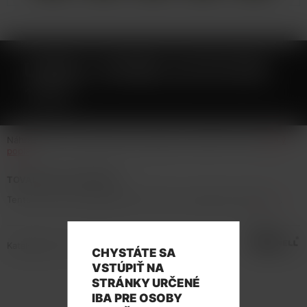
UWELL WHIRL S2 FILTER
10KS
Náhradní filtr pro elektronickou cigaretu Uwell Whirl S2 10ks
Celý
popis
TOVAR NIE JE NA PREDAJ
Tento tovar nie je možné kúpiť. Prezrite si podobné produkty
tu
.
Katalógové číslo: 133550
CHYSTÁTE SA
VSTÚPIŤ NA
STRÁNKY URČENÉ
IBA PRE OSOBY