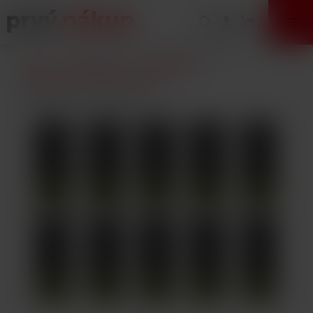
VÝPREDAJ
Úvod
E-Cigarety
Príslušenstvo
Clearomizéry a žhaviace hlavy
Uwell Whirl S2 Filter 10ks