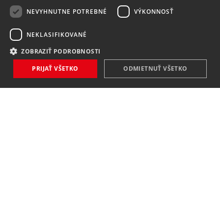
NEVYHNUTNE POTREBNÉ
VÝKONNOSŤ
NEKLASIFIKOVANÉ
ZOBRAZIŤ PODROBNOSTI
PRIJAŤ VŠETKO
ODMIETNUŤ VŠETKO
NOVINKY
NIČ VÁM NEUNIKNE
Zaregistrovať
Súhlasím so
spracovaním osobných údajov
.
KONTAKT