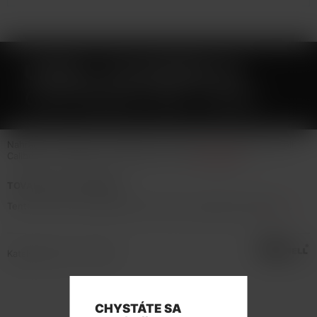
UWELL CALIBURN A3
CARTRIDGE 2ML 1OHM
Nahradní cartridge s vestavěnou žh. hlavou pro e-cigaretu Uwell
Caliburn A3 o objemu 2ml a odporu 1ohm.
Celý popis
TOVAR NIE JE NA PREDAJ
Tento tovar nie je možné kúpiť. Prezrite si podobné produkty
tu
.
Katalógové číslo: 132875
CHYSTÁTE SA