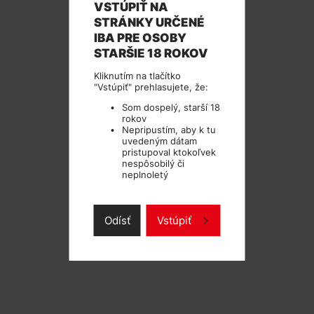
VSTÚPIŤ NA
TECHNICKÉ PARAMETRE
STRÁNKY URČENÉ
IBA PRE OSOBY
STARŠIE 18 ROKOV
Kliknutím na tlačítko
"Vstúpiť" prehlasujete, že:
Som dospelý, starší 18
rokov
Nepripustím, aby k tu
uvedeným dátam
pristupoval ktokoľvek
nespôsobilý či
neplnoletý
Odísť
Vstúpiť