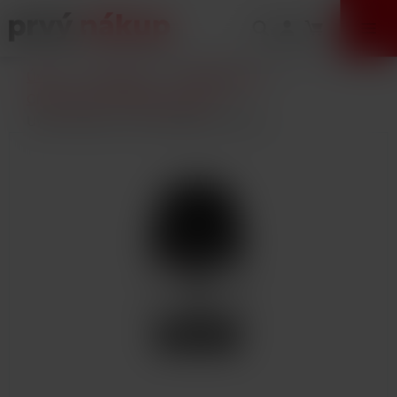
VÝPREDAJ
Úvod
E-Cigarety
Príslušenstvo
Clearomizéry a žhaviace hlavy
Uwell Caliburn A3 cartridge 2ml 1ohm