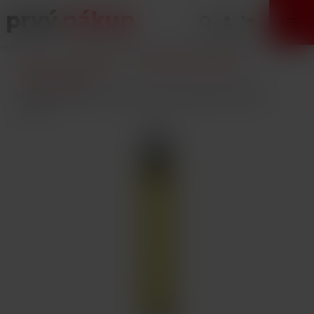
VÝPREDAJ
Úvod
E-Cigarety
Elektronické cigarety
POD systémy
Uwell Caliburn A2S elektronická cigareta 520mAh
Gold