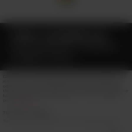
UWELL CALIBURN A2S
ELEKTRONICKÁ CIGARETA
520MAH GOLD
Caliburn A2S se prezentuje elegantním designem, důmyslným LED
indikátorem stavu nabití a především novou cartridgí A2 Mesh o
odporu 1,2ohm s technologií PRO-FOCS, která díky průhlednému
tělu zjednodušuje hlídání hladiny liquidu v nádržce (cartridge je plně
kompatibilní s verzí A2 o odporu 0,9ohm).... Více info v detailním
popisu
Celý popis
TOVAR NIE JE NA PREDAJ
Tento tovar nie je možné kúpiť. Prezrite si podobné produkty
tu
.