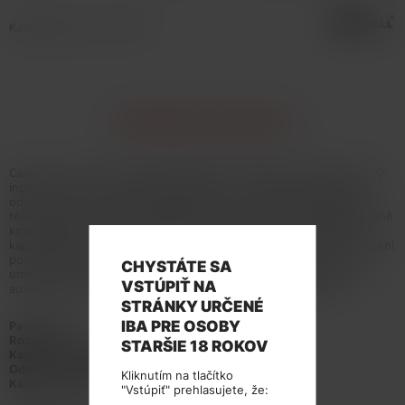
Katalógové číslo: 133491
INFORMÁCIE O PRODUKTE
Caliburn A2S se prezentuje elegantním designem, důmyslným LED
indikátorem stavu nabití a především novou cartridgí A2 Mesh o
odporu 1,2ohm s technologií PRO-FOCS, která díky průhlednému
tělu zjednodušuje hlídání hladiny liquidu v nádržce (cartridge je plně
kompatibilní s verzí A2 o odporu 0,9ohm). Integrovaná baterie o
kapacitě 520mAh disponuje automatickým výkonem až 15W, nabíjení
pomocí USB-C portu a LED indikátorem stavu nabití, které je
CHYSTÁTE SA
umístěno v dolním nápisu Caliburn. Tvorbu páry zajišťuje systém
VSTÚPIŤ NA
automatického žhavení - stačí pouze potáhnout z náustku.
STRÁNKY URČENÉ
IBA PRE OSOBY
Parametry:
Rozměr:
110,1mm × 21,3mm × 11,7mm
STARŠIE 18 ROKOV
Kapacita cartridge:
2ml
Odpor žhavicí hlavy:
1,2ohm Mesh
Kliknutím na tlačítko
Kapacita baterie:
520mAh
"Vstúpiť" prehlasujete, že: