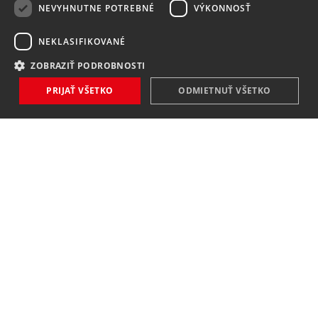
NEVYHNUTNE POTREBNÉ
VÝKONNOSŤ
NEKLASIFIKOVANÉ
ZOBRAZIŤ PODROBNOSTI
PRIJAŤ VŠETKO
ODMIETNUŤ VŠETKO
NOVINKY
NIČ VÁM NEUNIKNE
Zaregistrovať
Súhlasím so
spracovaním osobných údajov
.
KONTAKT