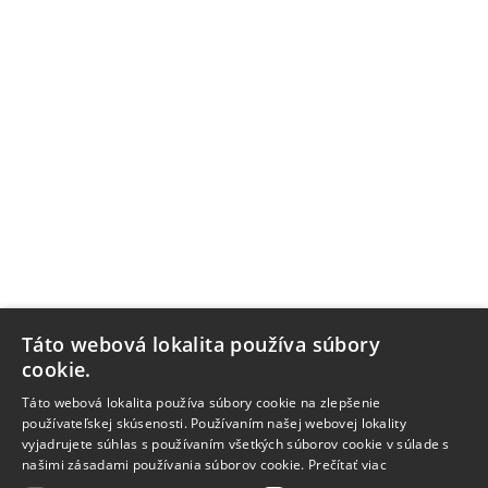
Táto webová lokalita používa súbory
cookie.
Táto webová lokalita používa súbory cookie na zlepšenie
používateľskej skúsenosti. Používaním našej webovej lokality
vyjadrujete súhlas s používaním všetkých súborov cookie v súlade s
našimi zásadami používania súborov cookie.
Prečítať viac