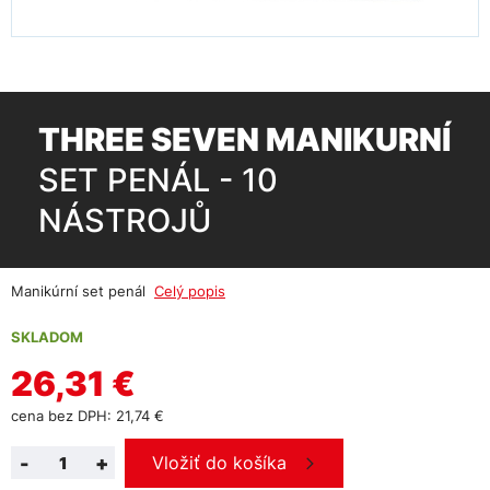
THREE SEVEN MANIKURNÍ
SET PENÁL - 10
NÁSTROJŮ
Manikúrní set penál
Celý popis
SKLADOM
26,31 €
cena bez DPH: 21,74 €
-
+
Vložiť do košíka