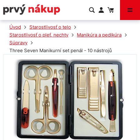
VÝPREDAJ
Úvod
Starostlivosť o telo
Starostlivosť o pleť, nechty
Manikúra a pedikúra
Súpravy
Three Seven Manikurní set penál - 10 nástrojů