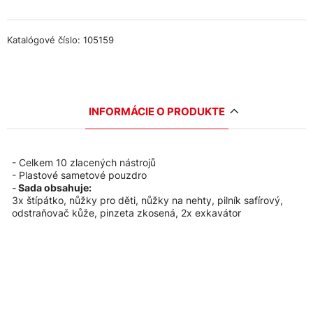
Katalógové číslo: 105159
INFORMÁCIE O PRODUKTE
- Celkem 10 zlacených nástrojů
- Plastové sametové pouzdro
-
Sada obsahuje:
3x štípátko, nůžky pro děti, nůžky na nehty, pilník safírový,
odstraňovač kůže, pinzeta zkosená, 2x exkavátor