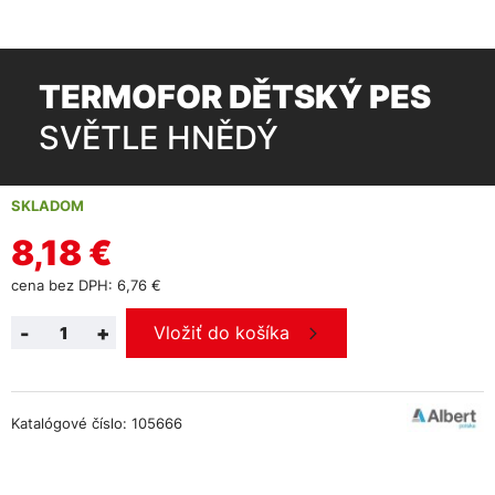
TERMOFOR DĚTSKÝ PES
SVĚTLE HNĚDÝ
SKLADOM
8,18 €
cena bez DPH: 6,76 €
-
+
Vložiť do košíka
Katalógové číslo: 105666