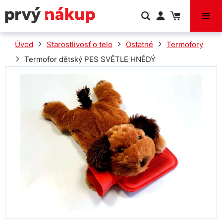
VÝPREDAJ
Úvod
Starostlivosť o telo
Ostatné
Termofory
Termofor dětský PES SVĚTLE HNĚDÝ