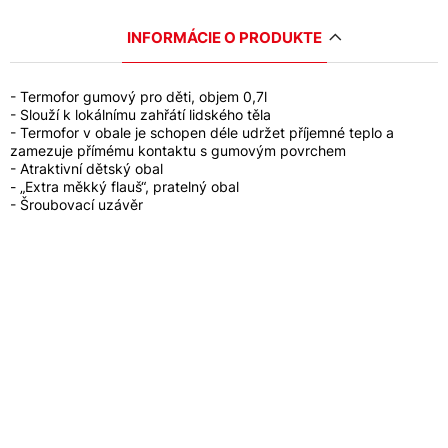
INFORMÁCIE O PRODUKTE
- Termofor gumový pro děti, objem 0,7l
- Slouží k lokálnímu zahřátí lidského těla
- Termofor v obale je schopen déle udržet příjemné teplo a
zamezuje přímému kontaktu s gumovým povrchem
- Atraktivní dětský obal
- „Extra měkký flauš“, pratelný obal
- Šroubovací uzávěr