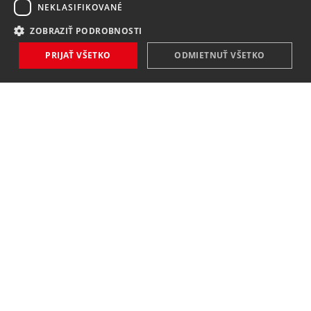
NEKLASIFIKOVANÉ
ZOBRAZIŤ PODROBNOSTI
PRIJAŤ VŠETKO
ODMIETNUŤ VŠETKO
NOVINKY
NIČ VÁM NEUNIKNE
Zaregistrovať
Súhlasím so
spracovaním osobných údajov
.
KONTAKT
MAVEX, spol. s. r. o.
Jateční 169