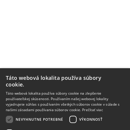
Táto webová lokalita používa súbory
cookie.
Táto webová lokalita používa súbory cookie na zlepšenie
používateľskej skúsenosti. Používaním našej webovej lokality
vyjadrujete súhlas s používaním všetkých súborov cookie v súlade s
našimi zásadami používania súborov cookie.
Prečítať viac
NEVYHNUTNE POTREBNÉ
VÝKONNOSŤ