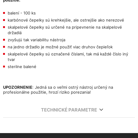
balení - 100 ks
karbónové čepelky sú krehkejšie, ale ostrejšie ako nerezové
skalpelové čepelky sú určené na pripevnenie na skalpelové
držadlá
zvyšujú tak variabilitu nástroja
na jedno držadlo je možné použiť viac druhov čepieľok
skalpelové čepelky sú označené číslami, tak má každé číslo iný
tvar
sterilne balené
UPOZORNENIE
: Jedná sa o veľmi ostrý nástroj určený na
profesionálne použitie, hrozí riziko porezania!
TECHNICKÉ PARAMETRE