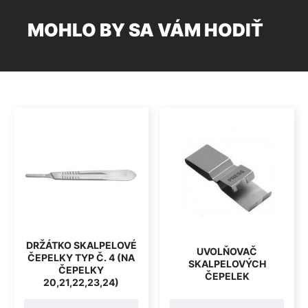
MOHLO BY SA VÁM HODIŤ
DRŽÁTKO SKALPELOVÉ
UVOLŇOVAČ
ČEPELKY TYP Č. 4 (NA
SKALPELOVÝCH
ČEPELKY
ČEPELEK
20,21,22,23,24)