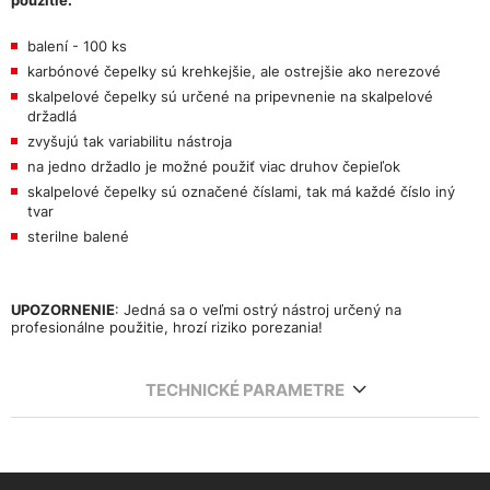
balení - 100 ks
karbónové čepelky sú krehkejšie, ale ostrejšie ako nerezové
skalpelové čepelky sú určené na pripevnenie na skalpelové
držadlá
zvyšujú tak variabilitu nástroja
na jedno držadlo je možné použiť viac druhov čepieľok
skalpelové čepelky sú označené číslami, tak má každé číslo iný
tvar
sterilne balené
UPOZORNENIE
: Jedná sa o veľmi ostrý nástroj určený na
profesionálne použitie, hrozí riziko porezania!
TECHNICKÉ PARAMETRE