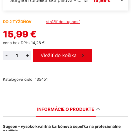
Surgeon čepelka skalpelová - č. 15
15,99 €
DO 2 TÝŽDŇOV
strážiť dostupnosť
15,99 €
cena bez DPH: 14,28 €
-
+
Vložiť do košíka
Katalógové číslo: 135451
INFORMÁCIE O PRODUKTE
Sugeon - vysoko kvalitná karbónová čepeľka na profesionálne
použitie.