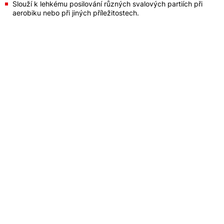
Slouží k lehkému posilování různých svalových partiích při
aerobiku nebo při jiných příležitostech.