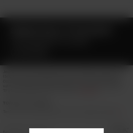
SMOKTECH TFV8 BABY
T8 ŽHAVICÍ HLAVA
0,15OHM
Jedná se o bezkonkurenční velkou osmispirálkovou žhavicí hlavu
(50W-110W) a 100% oraganickou bavlnu = velké množství páry a
čistá chuť liquidu. Unikátní umístění, kde každá dvojitá spirálka s
vatou je umístěna odděleně od ostatních. Vhodné pro Smoktech
TFV8 Baby, Big Baby, TFV9 a TFV9 Mini
Celý popis
TOVAR NIE JE NA PREDAJ
Tento tovar nie je možné kúpiť. Prezrite si podobné produkty
tu
.
Katalógové číslo: 132195